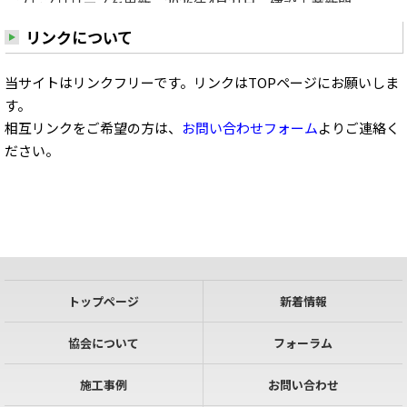
プレスリリースを更新。2026年4月21日 建設工業新聞
JCMA 10月に新潟・金沢でフォーラム コンクリート構
リンクについて
造物の補修・補強
当サイトはリンクフリーです。リンクはTOPページにお願いしま
2026.03.25
す。
プレスリリースを更新。2026年3月25日 中建日報 ＪＣ
相互リンクをご希望の方は、
お問い合わせフォーム
よりご連絡く
ＭＡ 広島（６月）を皮切りに全国10会場 補修・補強フ
ださい。
ォーラム2026
2025.12.10
プレスリリースを更新。2025年12月10日 中建日報 広
島県コンクリートメンテナンス協会 橋梁新技術フォーラ
ムに約400人 藤井氏ら８講師が最新事例披露
トップページ
新着情報
2025.11.20
先進建設・防災・減災技術フェアIN熊2025に出展しまし
協会について
フォーラム
た。
施工事例
お問い合わせ